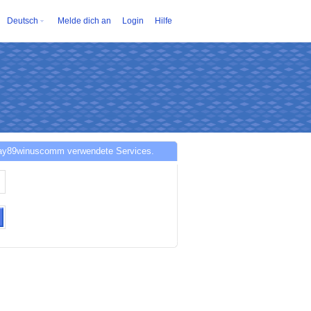
Deutsch
Melde dich an
Login
Hilfe
ay89winuscomm verwendete Services.