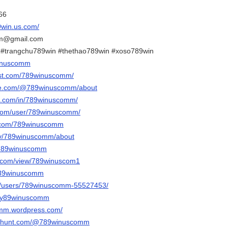
66
9win.us.com/
om@gmail.com
 #trangchu789win #thethao789win #xoso789win
winuscomm
rest.com/789winuscomm/
ube.com/@789winuscomm/about
in.com/in/789winuscomm/
.com/user/789winuscomm/
r.com/789winuscomm
.tv/789winuscomm/about
m/789winuscomm
le.com/view/789winuscom1
/789winuscomm
om/users/789winuscomm-55527453/
bay89winuscomm
omm.wordpress.com/
ucthunt.com/@789winuscomm