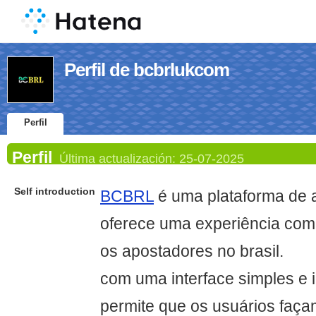
Perfil de bcbrlukcom
Perfil
Perfil
Última actualización:
25-07-2025
Self introduction
BCBRL
é uma plataforma de 
oferece uma experiência com
os apostadores no brasil.
com uma interface simples e in
permite que os usuários faç