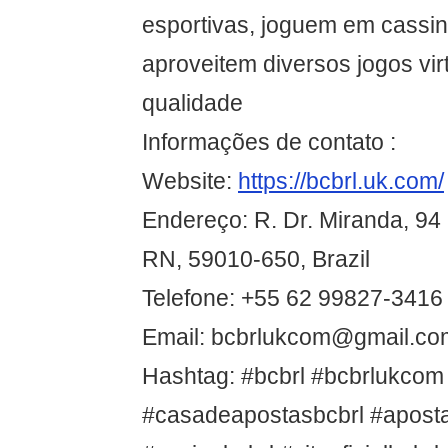
esportivas, joguem em cassin
aproveitem diversos jogos vir
qualidade
Informações de contato :
Website:
https://bcbrl.uk.com/
Endereço: R. Dr. Miranda, 94 
RN, 59010-650, Brazil
Telefone: +55 62 99827-3416
Email: bcbrlukcom@gmail.co
Hashtag: #bcbrl #bcbrlukcom
#casadeapostasbcbrl #aposta