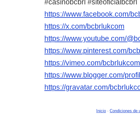
#casinobcbrl #siteoficialbcbrl
https://www.facebook.com/bc
https://x.com/bcbrlukcom
https://www.youtube.com/@b
https://www.pinterest.com/bc
https://vimeo.com/bcbrlukcom
https://www.blogger.com/pro
https://gravatar.com/bcbrluk
Inicio
-
Condiciones de 