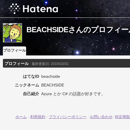
BEACHSIDEさんのプロフィー
プロフィール
プロフィール
最終更新日:
2019/10/31
はてなID
beachside
ニックネーム
BEACHSIDE
自己紹介
Azure
とか
C#
の
話題
が好きです。
ホーム
-
利用規約
-
プライバシーポリシー
-
お問い合わせ
-
特定商取