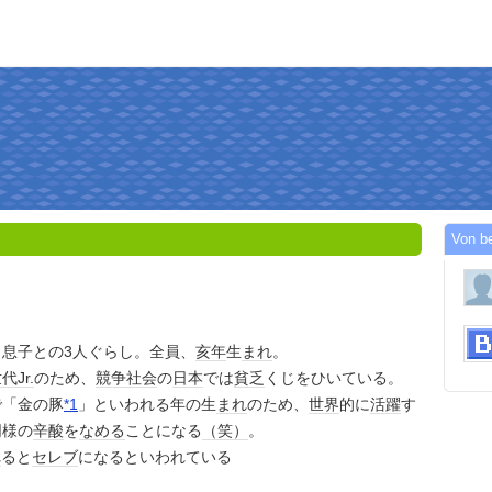
Von b
、息子との3人ぐらし。全員、
亥年
生
まれ
。
世代
Jr.
のため、
競争
社会
の
日本
では
貧乏
くじをひいている。
で「金の豚
*1
」といわれる年の生
まれ
のため、
世界
的に
活躍
す
同様の
辛酸
を
なめる
ことになる
（笑）
。
れ
ると
セレブ
になるといわれている