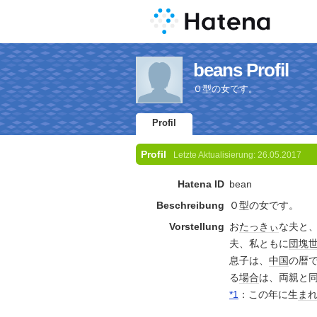
beans Profil
Ｏ型の女です。
Profil
Profil
Letzte Aktualisierung:
26.05.2017
Hatena ID
bean
Beschreibung
Ｏ型の女です。
Vorstellung
お
たっきぃ
な夫と
夫、私ともに
団塊
息子は、
中国
の暦
る
場合
は、両親と
*1
：この年に生
ま