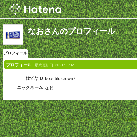
なおさんのプロフィール
プロフィール
プロフィール
最終更新日:
2021/06/02
はてなID
beautifulcrown7
ニックネーム
なお
ホーム
-
利用規約
-
プライバシーポリシー
-
お問い合わせ
-
特定商取