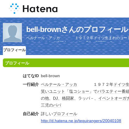
bell-brownさんのプロフィール
ベルナール・アッカ １９７２年ドイツ生まれのコートジ
レポーターとして活躍中 その他、DJ、格闘家、ラッパ−、
プロフィール
プロフィール
はてなID
bell-brown
一行紹介
ベルナール・アッカ
１９７２年
ドイツ
笑い
ユニット
「
塩コショー
」で
バラエティー番
の他、
DJ
、
格闘家
、ラッパ－、
イベント
オーガ
三児の
パパ
自己紹介
詳しい
プロフィール
http://d.hatena.ne.jp/tequirangers/20040108