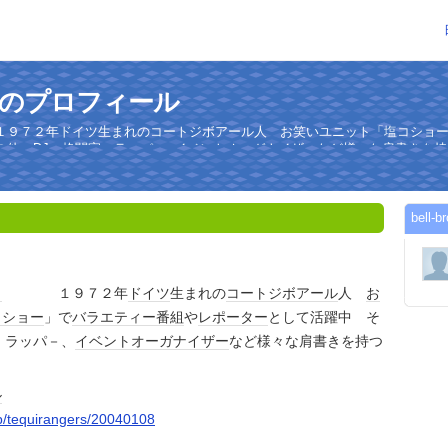
nさんのプロフィール
７２年ドイツ生まれのコートジボアール人 お笑いユニット「塩コショー
の他、DJ、格闘家、ラッパ−、イベントオーガナイザーなど様々な肩書きを
bel
カ
１９７２年
ドイツ
生まれの
コートジボアール
人
お
コショー
」で
バラエティー番組
や
レポーター
として活躍中 そ
、ラッパ－、
イベント
オーガナイザー
など様々な肩書きを持つ
ル
jp/tequirangers/20040108