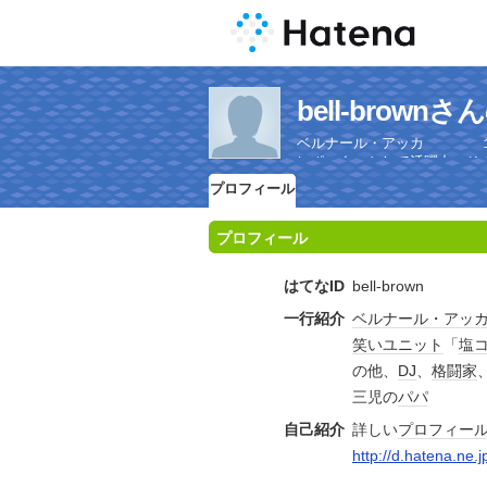
bell-brow
ベルナール・アッカ １９
レポーターとして活躍中 そ
プロフィール
プロフィール
はてなID
bell-brown
一行紹介
ベルナール・アッ
笑い
ユニット
「
塩
の他、
DJ
、
格闘家
三児の
パパ
自己紹介
詳しい
プロフィー
http://d.hatena.ne.