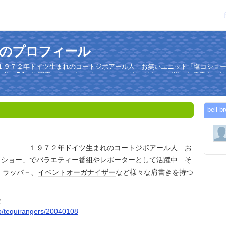
nさんのプロフィール
７２年ドイツ生まれのコートジボアール人 お笑いユニット「塩コショー
の他、DJ、格闘家、ラッパ−、イベントオーガナイザーなど様々な肩書きを
bel
カ
１９７２年
ドイツ
生まれの
コートジボアール
人
お
コショー
」で
バラエティー番組
や
レポーター
として活躍中 そ
、ラッパ－、
イベント
オーガナイザー
など様々な肩書きを持つ
ル
jp/tequirangers/20040108