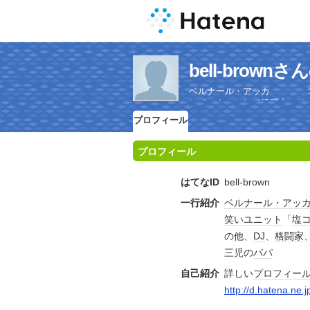
bell-brow
ベルナール・アッカ １９
レポーターとして活躍中 そ
プロフィール
プロフィール
はてなID
bell-brown
一行紹介
ベルナール・アッ
笑い
ユニット
「
塩
の他、
DJ
、
格闘家
三児の
パパ
自己紹介
詳しい
プロフィー
http://d.hatena.ne.