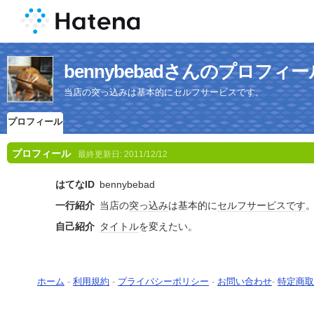
bennybebadさんのプロフィー
当店の突っ込みは基本的にセルフサービスです。
プロフィール
プロフィール
最終更新日:
2011/12/12
はてなID
bennybebad
一行紹介
当店の
突っ込み
は基本的に
セルフサービス
です
自己紹介
タイトル
を変えたい。
ホーム
-
利用規約
-
プライバシーポリシー
-
お問い合わせ
-
特定商取