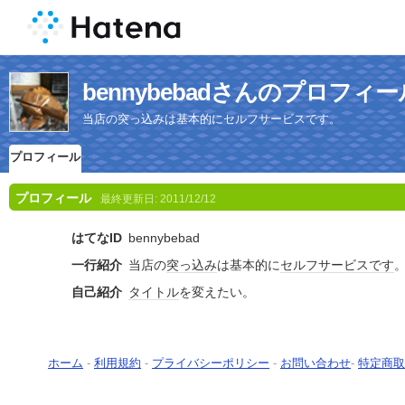
bennybebadさんのプロフィー
当店の突っ込みは基本的にセルフサービスです。
プロフィール
プロフィール
最終更新日:
2011/12/12
はてなID
bennybebad
一行紹介
当店の
突っ込み
は基本的に
セルフサービス
です
自己紹介
タイトル
を変えたい。
ホーム
-
利用規約
-
プライバシーポリシー
-
お問い合わせ
-
特定商取