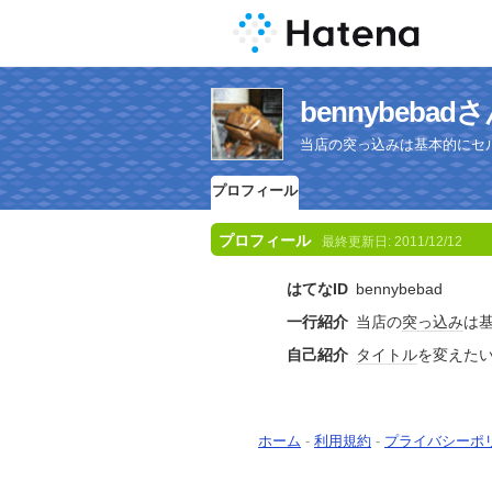
bennybeb
当店の突っ込みは基本的にセ
プロフィール
プロフィール
最終更新日:
2011/12/12
はてなID
bennybebad
一行紹介
当店の
突っ込み
は
自己紹介
タイトル
を変えた
ホーム
-
利用規約
-
プライバシーポ