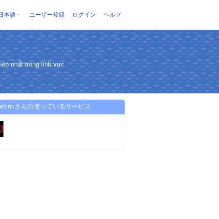
日本語
ユーザー登録
ログイン
ヘルプ
iệp nhất trong lĩnh vực
12betinkさんの使っているサービス