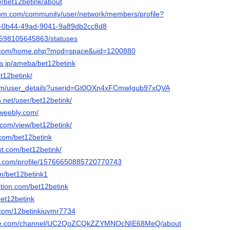
tv/bet12betink/about
ibm.com/community/user/network/members/profile?
-0b44-49ad-9041-9a89db2cc8d8
le/598105645863/statuses
qq.com/home.php?mod=space&uid=1200880
ba.jp/ameba/bet12betink
et12betink/
com/user_details?userid=Gt0OXn4xFCmwIgub97xQVA
.net/user/bet12betink/
.weebly.com/
e.com/view/bet12betink/
.com/bet12betink
st.com/bet12betink/
er.com/profile/15766650885720770743
m/bet12betink1
otion.com/bet12betink
bet12betink
r.com/12betinkiuvmr7734
ube.com/channel/UC2QoZCQkZZYMNOcNIE68MeQ/about