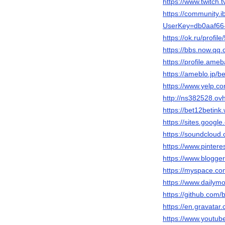
https://www.twitch.
https://community.
UserKey=db0aaf66
https://ok.ru/profi
https://bbs.now.
https://profile.ame
https://ameblo.jp/b
https://www.yelp.
http://ns382528.ovh
https://bet12betink
https://sites.googl
https://soundcloud
https://www.pintere
https://www.blogg
https://myspace.co
https://www.dailym
https://github.com/
https://en.gravata
https://www.yout