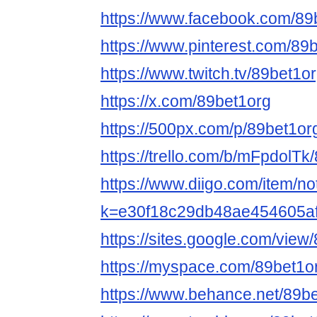
https://www.facebook.com/89
https://www.pinterest.com/89b
https://www.twitch.tv/89bet1o
https://x.com/89bet1org
https://500px.com/p/89bet1o
https://trello.com/b/mFpdolTk
https://www.diigo.com/item/no
k=e30f18c29db48ae454605a
https://sites.google.com/vie
https://myspace.com/89bet1o
https://www.behance.net/89b