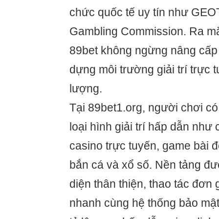
chức quốc tế uy tín như GEO
Gambling Commission. Ra mắ
89bet không ngừng nâng cấp
dựng môi trường giải trí trực 
lượng.
Tại 89bet1.org, người chơi có
loại hình giải trí hấp dẫn như
casino trực tuyến, game bài đ
bắn cá và xổ số. Nền tảng đượ
diện thân thiện, thao tác đơn g
nhanh cùng hệ thống bảo mật 