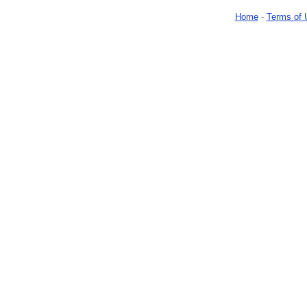
Home
-
Terms of 