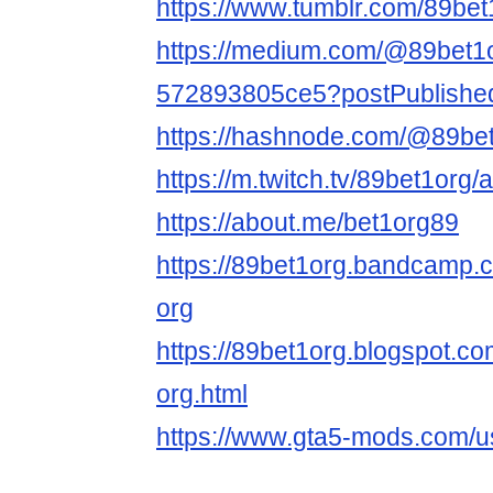
https://www.tumblr.com/89bet
https://medium.com/@89bet1o
572893805ce5?postPublishe
https://hashnode.com/@89be
https://m.twitch.tv/89bet1org/
https://about.me/bet1org89
https://89bet1org.bandcamp.
org
https://89bet1org.blogspot.c
org.html
https://www.gta5-mods.com/u