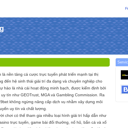
F
rg
Servic
 là nền tảng cá cược trực tuyến phát triển mạnh tại thị
 đến hệ sinh thái giải trí đa dạng và chuyên nghiệp cho
tự hào là nhà cái hoạt động minh bạch, được kiểm định bởi
tế uy tín như GEOTrust, MGA và Gambling Commission. Ra
89bet không ngừng nâng cấp dịch vụ nhằm xây dựng môi
 tuyến uy tín và chất lượng.
ời chơi có thể tham gia nhiều loại hình giải trí hấp dẫn như
asino trực tuyến, game bài đổi thưởng, nổ hũ, bắn cá và xổ