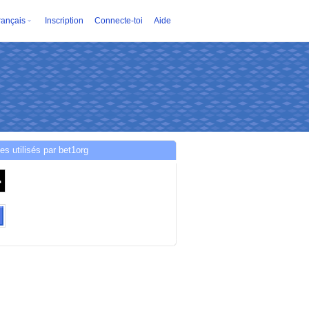
rançais
Inscription
Connecte-toi
Aide
es utilisés par bet1org