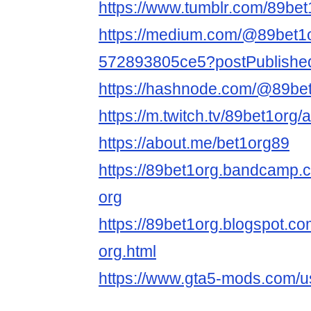
https://www.tumblr.com/89bet
https://medium.com/@89bet1o
572893805ce5?postPublishe
https://hashnode.com/@89be
https://m.twitch.tv/89bet1org/
https://about.me/bet1org89
https://89bet1org.bandcamp.
org
https://89bet1org.blogspot.c
org.html
https://www.gta5-mods.com/u