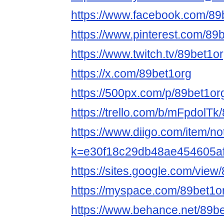
https://www.facebook.com/89
https://www.pinterest.com/89b
https://www.twitch.tv/89bet1o
https://x.com/89bet1org
https://500px.com/p/89bet1o
https://trello.com/b/mFpdolTk
https://www.diigo.com/item/no
k=e30f18c29db48ae454605a
https://sites.google.com/vie
https://myspace.com/89bet1o
https://www.behance.net/89b