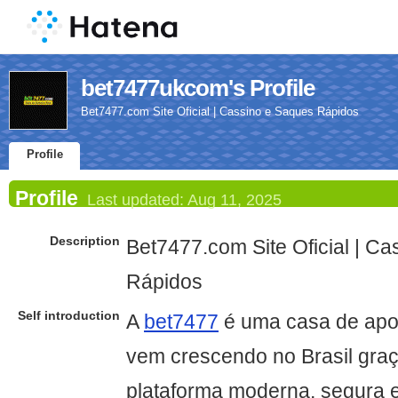
bet7477ukcom's Profile
Bet7477.com Site Oficial | Cassino e Saques Rápidos
Profile
Profile
Last updated:
Aug 11, 2025
Description
Bet7477.com Site Oficial | C
Rápidos
Self introduction
A
bet7477
é uma casa de apos
vem crescendo no Brasil gra
plataforma moderna, segura e