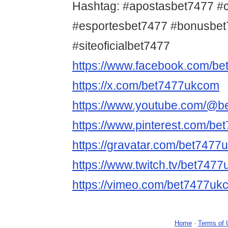
Hashtag: #apostasbet7477 #c
#esportesbet7477 #bonusbe
#siteoficialbet7477
https://www.facebook.com/b
https://x.com/bet7477ukcom
https://www.youtube.com/@
https://www.pinterest.com/b
https://gravatar.com/bet747
https://www.twitch.tv/bet747
https://vimeo.com/bet7477uk
Home
-
Terms of 