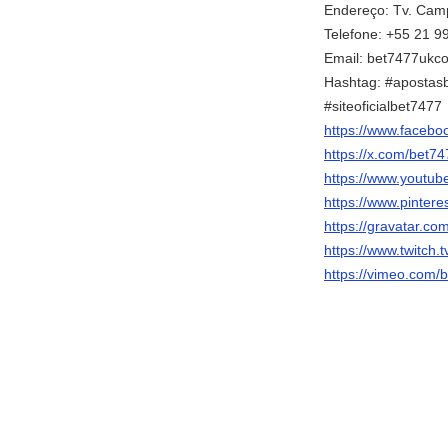
Endereço: Tv. Camp
Telefone: +55 21 
Email: bet7477uk
Hashtag: #apostas
#siteoficialbet7477
https://www.faceb
https://x.com/bet7
https://www.yout
https://www.pinter
https://gravatar.c
https://www.twitch
https://vimeo.com