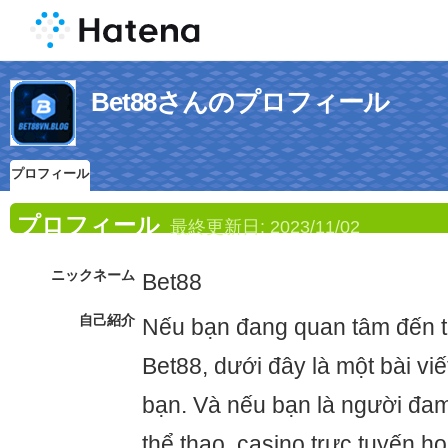
Bet88さんのプロフィール
プロフィール
プロフィール
最終更新日:
2023/11/02
ニックネーム
Bet88
自己紹介
Nếu bạn đang quan tâm đến th
Bet88, dưới đây là một bài vi
bạn. Và nếu bạn là người đam
thể thao, casino trực tuyến h