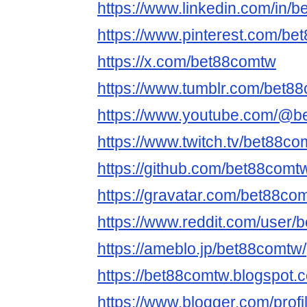
https://www.linkedin.com/in/
https://www.pinterest.com/bet
https://x.com/bet88comtw
https://www.tumblr.com/bet8
https://www.youtube.com/@b
https://www.twitch.tv/bet88c
https://github.com/bet88comt
https://gravatar.com/bet88co
https://www.reddit.com/user/
https://ameblo.jp/bet88comtw/
https://bet88comtw.blogspot.
https://www.blogger.com/pro