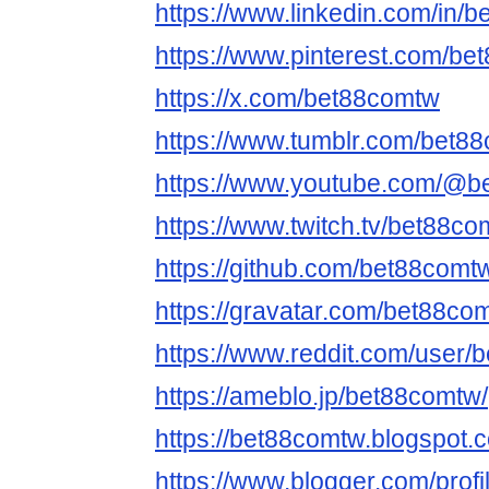
https://www.linkedin.com/in/
https://www.pinterest.com/bet
https://x.com/bet88comtw
https://www.tumblr.com/bet8
https://www.youtube.com/@b
https://www.twitch.tv/bet88c
https://github.com/bet88comt
https://gravatar.com/bet88co
https://www.reddit.com/user/
https://ameblo.jp/bet88comtw/
https://bet88comtw.blogspot.
https://www.blogger.com/pro