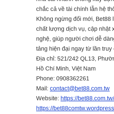
chắc cả về tài chính lẫn hệ t
Không ngừng đổi mới, Bet88 l
chất lượng dịch vụ, cập nhật
nghệ, giúp người chơi dễ dàn
tảng hiện đại ngay từ lần truy
Địa chỉ: 521/242 QL13, Phườ
Hồ Chí Minh, Việt Nam
Phone: 0908362261
Mail:
contact@bet88.com.tw
Website:
https://bet88.com.tw
https://bet88comtw.wordpres