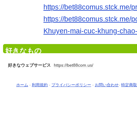
https://bet88comus.stck.me/pr
https://bet88comus.stck.me/
Khuyen-mai-cuc-khung-chao
好きなもの
好きなウェブサービス
https://bet88com.us/
ホーム
-
利用規約
-
プライバシーポリシー
-
お問い合わせ
-
特定商取