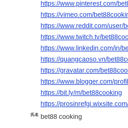
https://www.pinterest.com/be
https://vimeo.com/bet88cooki
https://www.reddit.com/user/
https://www.twitch.tv/bet88co
https://www.linkedin.com/in/b
https://quangcaoso.vn/bet88
https://gravatar.com/bet88coo
https://www.blogger.com/pro
https://bit.ly/m/bet88cooking
https://prosinrefgi.wixsite.co
氏名
bet88 cooking