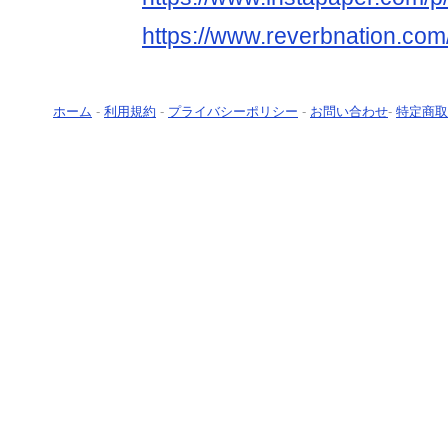
https://www.reverbnation.com/
ホーム
-
利用規約
-
プライバシーポリシー
-
お問い合わせ
-
特定商取