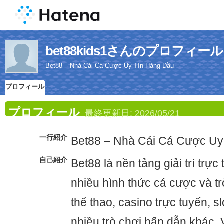
bet88kids1さんのプロフィール
Bet88 – Nhà Cái Cá Cược Uy Tín Hàng Đầu
プロフィール
プロフィール
最終更新日:
2026/05/21
一行紹介
Bet88 – Nhà Cái Cá Cược Uy
自己紹介
Bet88 là nền tảng giải trí trự
nhiều hình thức cá cược và t
thể thao, casino trực tuyến, s
nhiều trò chơi hấp dẫn khác. 