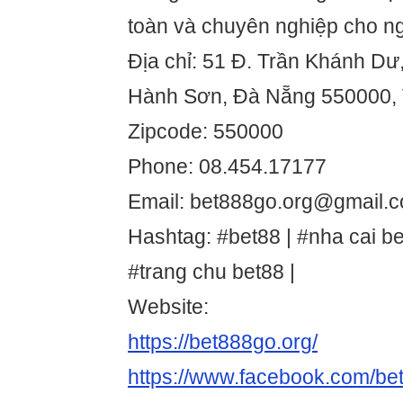
toàn và chuyên nghiệp cho n
Địa chỉ: 51 Đ. Trần Khánh D
Hành Sơn, Đà Nẵng 550000,
Zipcode: 550000
Phone: 08.454.17177
Email: bet888go.org@gmail.
Hashtag: #bet88 | #nha cai bet
#trang chu bet88 |
Website:
https://bet888go.org/
https://www.facebook.com/be