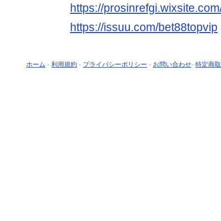
https://prosinrefgi.wixsite.com
https://issuu.com/bet88topvip
ホーム
-
利用規約
-
プライバシーポリシー
-
お問い合わせ
-
特定商取