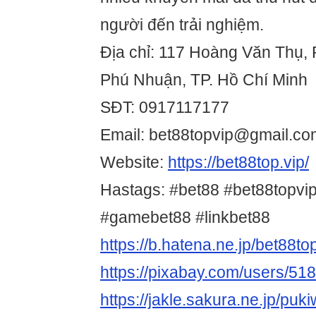
người đến trải nghiệm.
Địa chỉ: 117 Hoàng Văn Thụ,
Phú Nhuận, TP. Hồ Chí Minh
SĐT: 0917117177
Email: bet88topvip@gmail.co
Website:
https://bet88top.vip/
Hastags: #bet88 #bet88topvi
#gamebet88 #linkbet88
https://b.hatena.ne.jp/bet88t
https://pixabay.com/users/51
https://jakle.sakura.ne.jp/puk