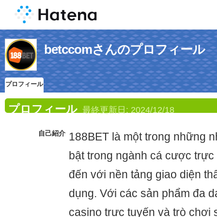
betccomさんのプロフィール
プロフィール
プロフィール
最終更新日:
2024/12/18
自己紹介
188BET là một trong những nhà
bật trong ngành cá cược trực 
đến với nền tảng giao diện th
dụng. Với các sản phẩm đa d
casino trực tuyến và trò chơi