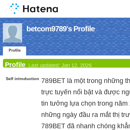
betcom9789's Profile
Profile
Profile
Last updated:
Jan 12, 2026
Self introduction
789BET là một trong những t
trực tuyến nổi bật và được n
tin tưởng lựa chọn trong năm
những ngày đầu ra mắt thị tr
789BET đã nhanh chóng khẳng