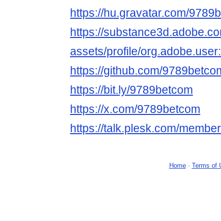
https://hu.gravatar.com/9789
https://substance3d.adobe.c
assets/profile/org.adobe.
https://github.com/9789betco
https://bit.ly/9789betcom
https://x.com/9789betcom
https://talk.plesk.com/membe
Home
-
Terms of 