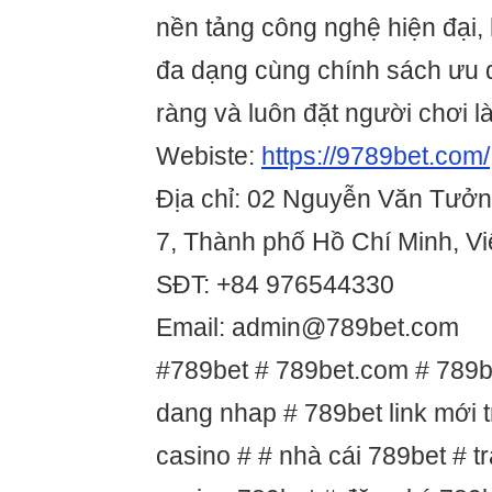
nền tảng công nghệ hiện đại, h
đa dạng cùng chính sách ưu đ
ràng và luôn đặt người chơi l
Webiste:
https://9789bet.com/
Địa chỉ: 02 Nguyễn Văn Tưởn
7, Thành phố Hồ Chí Minh, V
SĐT: +84 976544330
Email: admin@789bet.com
#789bet # 789bet.com # 789be
dang nhap # 789bet link mới 
casino # # nhà cái 789bet # t