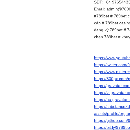
SĐT: +84 9765443
Email: admin@789
#789bet # 789bet.c
cập # 789bet casin
đăng ký 789bet # 
chặn 789bet # khuy
https://www.youtu
https://twitter.com
https://www.pinter
https://500px.com
https://gravatar.c
https://vi.gravata
https://hu.gravata
https://substance
assets/profile/o
https://github.com
https://bit.ly/9789b