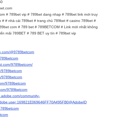
30
bet.com
om # 789bet vip # 789bet dang nhap # 789bet link mới truy
o # # nhà cái 789bet # trang chủ 789bet # casino 789bet #
789bet com # 789 bet # 789BETCOM # Link mới nhất không
ến mãi 789BET # 789 BET uy tín # 789bet vip
be.com/@9789betcom
/9789betcom
est.com/9789betcom/
/p/9789betcom
om/9789betcom
r.com/9789betcom
r.com/9789betcom
3d.adobe.com/community-
rg.adobe.user:169821E069646FF70A495FB0@AdobeID
/9789betcom
etcom