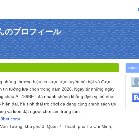
89さんのプロフィール
bet
g những thương hiệu cá cược trực tuyến nổi bật và được
m tin tưởng lựa chọn trong năm 2026. Ngay từ những ngày
ờng châu Á, 789BET đã nhanh chóng khẳng định vị thế nhờ
hiện đại, hệ sinh thái trò chơi đa dạng cùng chính sách ưu
àng và luôn đặt người chơi làm trung tâm.
89bet.com/
 Văn Tưởng, khu phố 3, Quận 7, Thành phố Hồ Chí Minh,