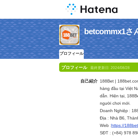
betcommx
プロフィール
プロフィール
最終更新日:
2024/08/28
自己紹介
188Bet | 188bet.c
hàng đầu tại Việt N
dẫn. Hiện tại, 188B
người chơi mới.
Doanh Nghiệp : 18
Địa : Nhà B6, Thàn
Web :
https://188be
SĐT : (+84) 978 89