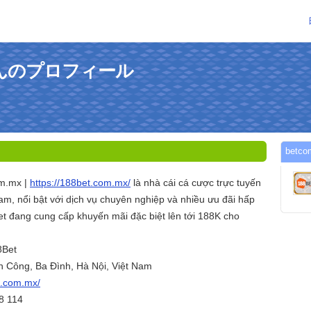
1さんのプロフィール
bet
om.mx |
https://188bet.com.mx/
là nhà cái cá cược trực tuyến
am, nổi bật với dịch vụ chuyên nghiệp và nhiều ưu đãi hấp
et đang cung cấp khuyến mãi đặc biệt lên tới 188K cho
8Bet
h Công, Ba Đình, Hà Nội, Việt Nam
t.com.mx/
8 114