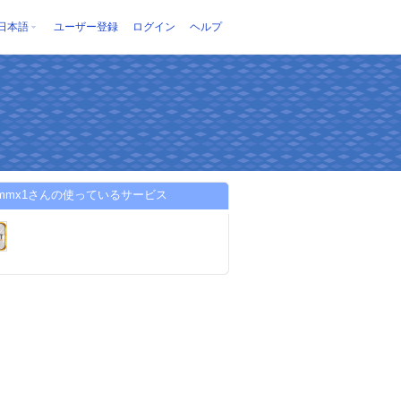
日本語
ユーザー登録
ログイン
ヘルプ
commx1さんの使っているサービス