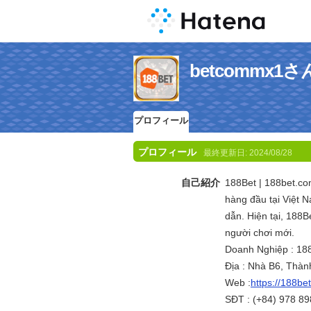
betcommx
プロフィール
プロフィール
最終更新日:
2024/08/28
自己紹介
188Bet | 188bet.c
hàng đầu tại Việt N
dẫn. Hiện tại, 188B
người chơi mới.
Doanh Nghiệp : 18
Địa : Nhà B6, Thàn
Web :
https://188be
SĐT : (+84) 978 89