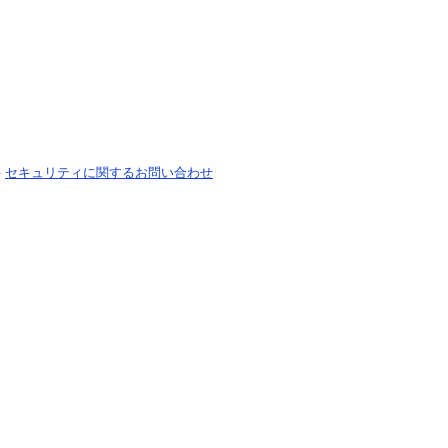
-
セキュリティに関するお問い合わせ