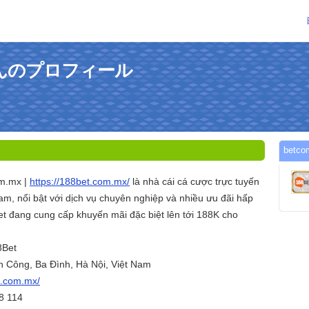
1さんのプロフィール
bet
om.mx |
https://188bet.com.mx/
là nhà cái cá cược trực tuyến
am, nổi bật với dịch vụ chuyên nghiệp và nhiều ưu đãi hấp
et đang cung cấp khuyến mãi đặc biệt lên tới 188K cho
8Bet
h Công, Ba Đình, Hà Nội, Việt Nam
t.com.mx/
8 114