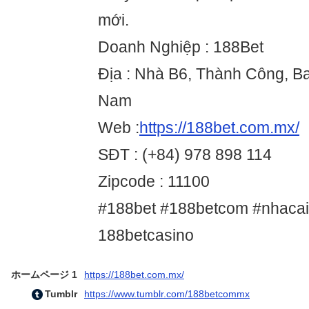
mới.
Doanh Nghiệp : 188Bet
Địa : Nhà B6, Thành Công, Ba
Nam
Web :
https://188bet.com.mx/
SĐT : (+84) 978 898 114
Zipcode : 11100
#188bet #188betcom #nhacai
188betcasino
ホームページ 1
https://188bet.com.mx/
Tumblr
https://www.tumblr.com/188betcommx