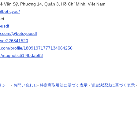
 Lê Văn Sỹ, Phường 14, Quận 3, Hồ Chí Minh, Việt Nam
89bet.cyou/
et
ousdf
be.com/@betcyousdf
/user226841520
er.com/profile/18091971777134064256
om/magnetic61f4bdab83
リシー
-
お問い合わせ
-
特定商取引法に基づく表示
-
資金決済法に基づく表示