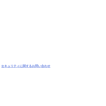
-
セキュリティに関するお問い合わせ