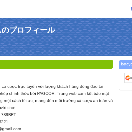
fさんのプロフィール
bet
 cá cược trực tuyến với lượng khách hàng đông đảo tại
phép chính thức bởi PAGCOR. Trang web cam kết bảo mật
ng một cách tối ưu, mang đến môi trường cá cược an toàn và
ười chơi.
: 789BET
96221
@gmail.com