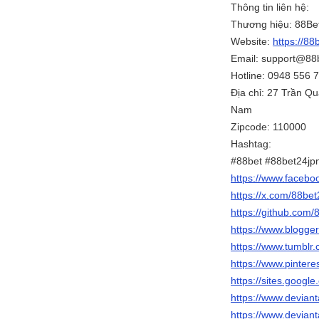
Thông tin liên hệ:
Thương hiệu: 88Be
Website:
https://88
Email: support@88b
Hotline: 0948 556 
Địa chỉ: 27 Trần Q
Nam
Zipcode: 110000
Hashtag:
#88bet #88bet24jp
https://www.facebo
https://x.com/88bet
https://github.com/
https://www.blogg
https://www.tumblr
https://www.pintere
https://sites.goo
https://www.devian
https://www.devian