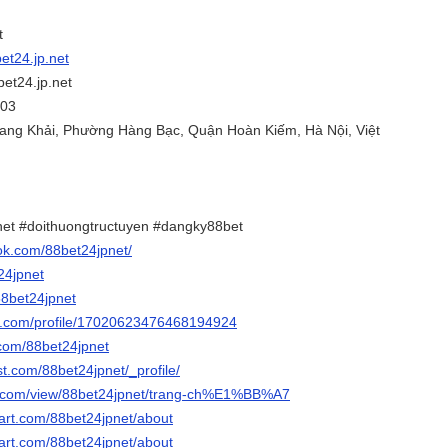
t
bet24.jp.net
et24.jp.net
703
uang Khải, Phường Hàng Bạc, Quận Hoàn Kiếm, Hà Nội, Việt
net #doithuongtructuyen #dangky88bet
ok.com/88bet24jpnet/
24jpnet
88bet24jpnet
er.com/profile/17020623476468194924
.com/88bet24jpnet
st.com/88bet24jpnet/_profile/
gle.com/view/88bet24jpnet/trang-ch%E1%BB%A7
tart.com/88bet24jpnet/about
tart.com/88bet24jpnet/about