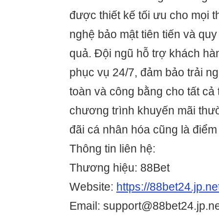
được thiết kế tối ưu cho mọi t
nghệ bảo mật tiên tiến và quy 
quả. Đội ngũ hỗ trợ khách hà
phục vụ 24/7, đảm bảo trải 
toàn và công bằng cho tất cả 
chương trình khuyến mãi thư
đãi cá nhân hóa cũng là điểm
Thông tin liên hệ:
Thương hiệu: 88Bet
Website:
https://88bet24.jp.ne
Email: support@88bet24.jp.ne