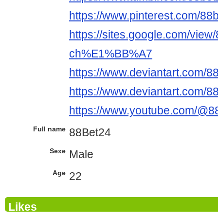
https://www.pinterest.com/88b
https://sites.google.com/view
ch%E1%BB%A7
https://www.deviantart.com/8
https://www.deviantart.com/8
https://www.youtube.com/@8
Full name
88Bet24
Sexe
Male
Age
22
Likes