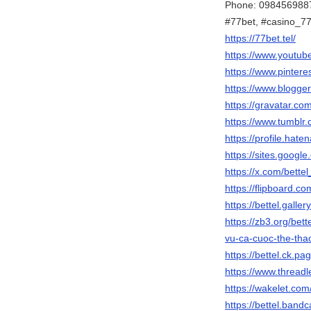
Phone: 098456988
#77bet, #casino_77
https://77bet.tel/
https://www.youtub
https://www.pintere
https://www.blogg
https://gravatar.com
https://www.tumblr.
https://profile.haten
https://sites.googl
https://x.com/bettel
https://flipboard.
https://bettel.gallery
https://zb3.org/bet
vu-ca-cuoc-the-tha
https://bettel.ck.pag
https://www.threadl
https://wakelet.c
https://bettel.ban