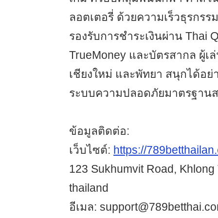
ลอตเตอรี่ ด้วยความเร็วธุรกรรมเ
รองรับการชำระเงินผ่าน Thai 
TrueMoney และบัตรสากล ผู้เล
เชียงใหม่ และพัทยา สนุกได้อย่า
ระบบความปลอดภัยมาตรฐาน
ข้อมูลติดต่อ:
เว็บไซต์:
https://789betthailan
123 Sukhumvit Road, Khlong 
thailand
อีเมล: support@789betthai.c