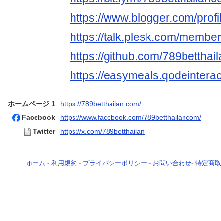
https://www.blogger.com/pro
https://talk.plesk.com/membe
https://github.com/789bettha
https://easymeals.qodeintera
ホームページ 1
https://789betthailan.com/
Facebook
https://www.facebook.com/789betthailancom/
Twitter
https://x.com/789betthailan
ホーム
-
利用規約
-
プライバシーポリシー
-
お問い合わせ
-
特定商取