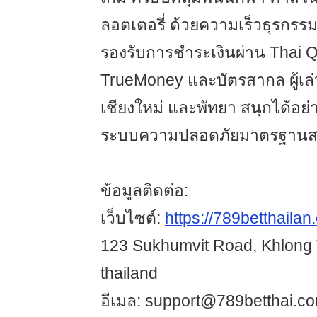
ลอตเตอรี่ ด้วยความเร็วธุรกรรมเ
รองรับการชำระเงินผ่าน Thai 
TrueMoney และบัตรสากล ผู้เล
เชียงใหม่ และพัทยา สนุกได้อย่า
ระบบความปลอดภัยมาตรฐาน
ข้อมูลติดต่อ:
เว็บไซต์:
https://789betthailan
123 Sukhumvit Road, Khlong 
thailand
อีเมล: support@789betthai.c