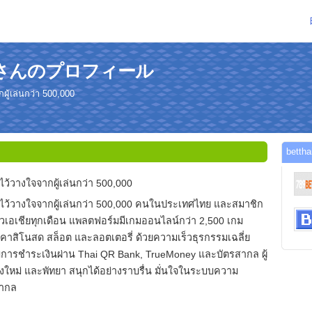
ncomさんのプロフィール
ู้เล่นกว่า 500,000
bet
ว้วางใจจากผู้เล่นกว่า 500,000
ไว้วางใจจากผู้เล่นกว่า 500,000 คนในประเทศไทย และสมาชิก
่วเอเชียทุกเดือน แพลตฟอร์มมีเกมออนไลน์กว่า 2,500 เกม
คาสิโนสด สล็อต และลอตเตอรี่ ด้วยความเร็วธุรกรรมเฉลี่ย
รับการชำระเงินผ่าน Thai QR Bank, TrueMoney และบัตรสากล ผู้
ยงใหม่ และพัทยา สนุกได้อย่างราบรื่น มั่นใจในระบบความ
ากล