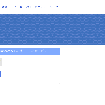
日本語
ユーザー登録
ログイン
ヘルプ
thailancomさんの使っているサービス