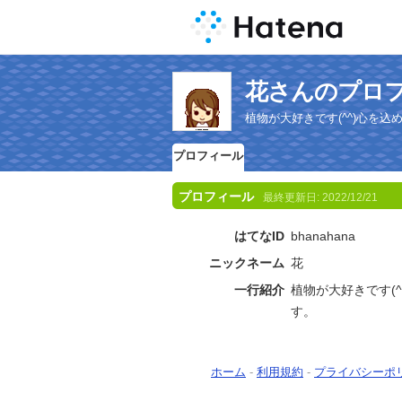
花さんのプロ
植物が大好きです(^^)心を
プロフィール
プロフィール
最終更新日:
2022/12/21
はてなID
bhanahana
ニックネーム
花
一行紹介
植物が大好きです(
す。
ホーム
-
利用規約
-
プライバシーポ