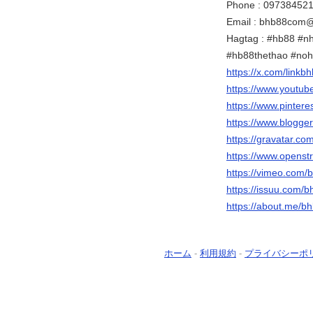
Phone : 09738452
Email : bhb88com
Hagtag : #hb88 #n
#hb88thethao #no
https://x.com/link
https://www.yout
https://www.pinter
https://www.blogg
https://gravatar.c
https://www.opens
https://vimeo.com
https://issuu.com/
https://about.me/
ホーム
-
利用規約
-
プライバシーポ