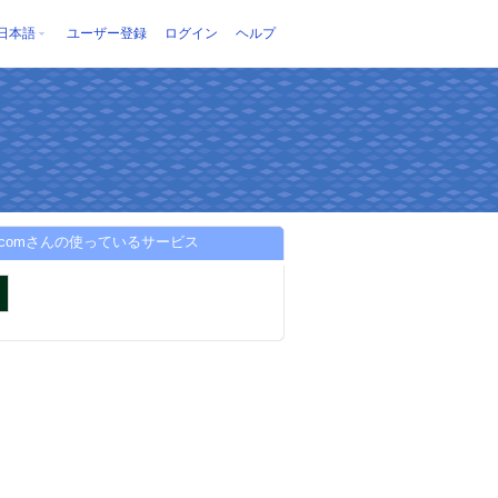
日本語
ユーザー登録
ログイン
ヘルプ
88comさんの使っているサービス