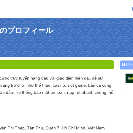
さんのプロフィール
bhb
 cược trực tuyến hàng đầu với giao diện hiện đại, dễ sử
dạng trò chơi như thể thao, casino, slot game, bắn cá cùng
ấp dẫn. Hệ thống bảo mật an toàn, nạp rút nhanh chóng, hỗ
.
uyễn Thị Thập, Tân Phú, Quận 7, Hồ Chí Minh, Việt Nam