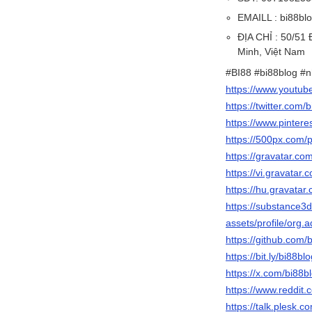
EMAILL : bi88b
ĐỊA CHỈ : 50/51
Minh, Việt Nam
#BI88 #bi88blog #n
https://www.youtu
https://twitter.com/
https://www.pintere
https://500px.com/
https://gravatar.co
https://vi.gravatar.
https://hu.gravatar
https://substance
assets/profile/o
https://github.com/
https://bit.ly/bi88bl
https://x.com/bi88b
https://www.reddit.
https://talk.plesk