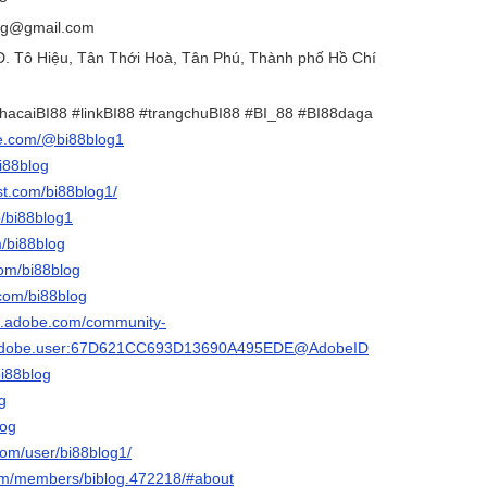
log@gmail.com
 Đ. Tô Hiệu, Tân Thới Hoà, Tân Phú, Thành phố Hồ Chí
hacaiBI88 #linkBI88 #trangchuBI88 #BI_88 #BI88daga
be.com/@bi88blog1
bi88blog
st.com/bi88blog1/
p/bi88blog1
m/bi88blog
com/bi88blog
.com/bi88blog
3d.adobe.com/community-
rg.adobe.user:67D621CC693D13690A495EDE@AdobeID
bi88blog
og
log
com/user/bi88blog1/
.com/members/biblog.472218/#about