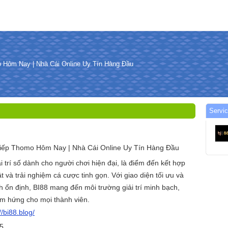
 Hôm Nay | Nhà Cái Online Uy Tín Hàng Đầu
Servi
Tiếp Thomo Hôm Nay | Nhà Cái Online Uy Tín Hàng Đầu
i trí số dành cho người chơi hiện đại, là điểm đến kết hợp
t và trải nghiệm cá cược tinh gọn. Với giao diện tối ưu và
 ổn định, BI88 mang đến môi trường giải trí minh bạch,
m hứng cho mọi thành viên.
//bi88.blog/
5