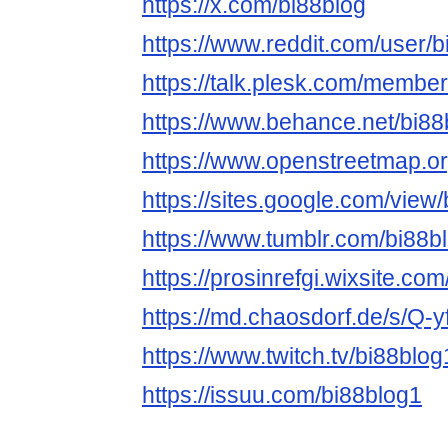
https://x.com/bi88blog
https://www.reddit.com/user/b
https://talk.plesk.com/membe
https://www.behance.net/bi88
https://www.openstreetmap.or
https://sites.google.com/view
https://www.tumblr.com/bi88b
https://prosinrefgi.wixsite.com
https://md.chaosdorf.de/s/Q-
https://www.twitch.tv/bi88blo
https://issuu.com/bi88blog1