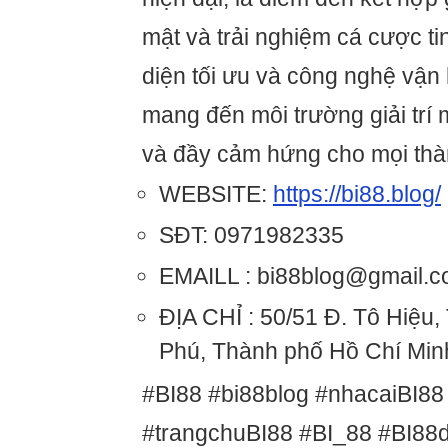
mật và trải nghiệm cá cược ti
diện tối ưu và công nghệ vận
mang đến môi trường giải trí
và đầy cảm hứng cho mọi thà
WEBSITE:
https://bi88.blog/
SĐT: 0971982335
EMAILL : bi88blog@gmail.
ĐỊA CHỈ : 50/51 Đ. Tô Hiệu,
Phú, Thành phố Hồ Chí Min
#BI88 #bi88blog #nhacaiBI88 
#trangchuBI88 #BI_88 #BI88