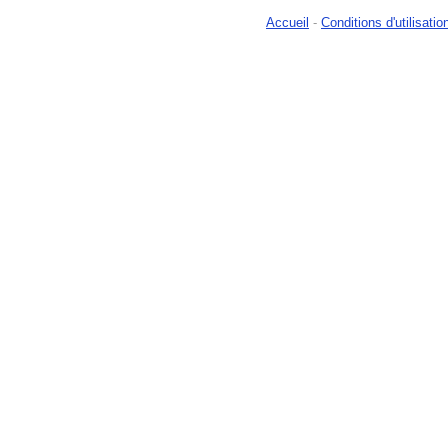
Accueil
-
Conditions d'utilisatio