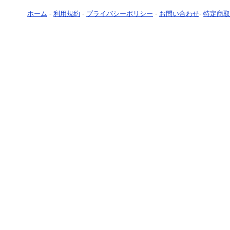
ホーム
-
利用規約
-
プライバシーポリシー
-
お問い合わせ
-
特定商取