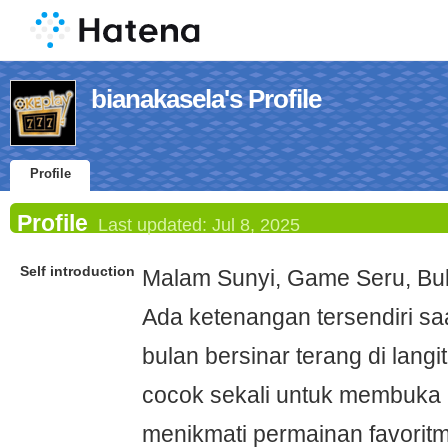
bianakasela's Profile
Profile
Profile
Last updated:
Jul 8, 2025
Self introduction
Malam Sunyi, Game Seru, Bul
Ada ketenangan tersendiri sa
bulan bersinar terang di langi
cocok sekali untuk membuka
menikmati permainan favorit