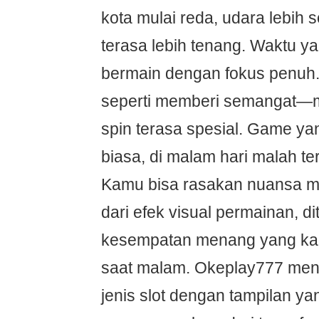
kota mulai reda, udara lebih s
terasa lebih tenang. Waktu 
bermain dengan fokus penuh
seperti memberi semangat—
spin terasa spesial. Game ya
biasa, di malam hari malah ter
Kamu bisa rasakan nuansa m
dari efek visual permainan, d
kesempatan menang yang kad
saat malam. Okeplay777 men
jenis slot dengan tampilan ya