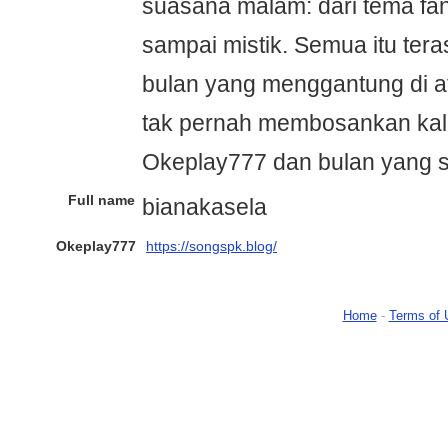
suasana malam: dari tema fan
sampai mistik. Semua itu te
bulan yang menggantung di a
tak pernah membosankan kal
Okeplay777 dan bulan yang s
Full name
bianakasela
Okeplay777
https://songspk.blog/
Home
-
Terms of 