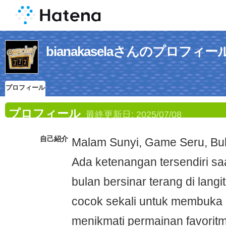
bianakaselaさんのプロフィー
プロフィール
プロフィール
最終更新日:
2025/07/08
自己紹介
Malam Sunyi, Game Seru, Bul
Ada ketenangan tersendiri sa
bulan bersinar terang di langi
cocok sekali untuk membuka
menikmati permainan favorit