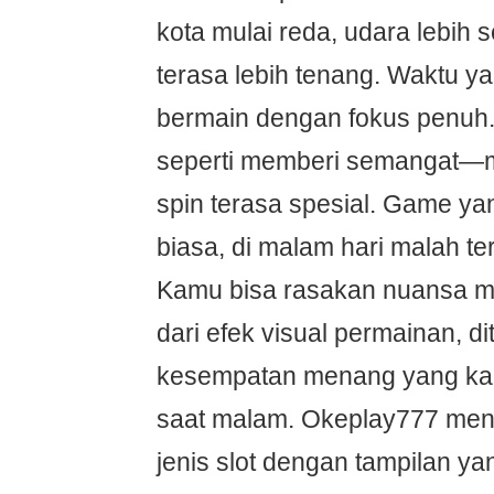
kota mulai reda, udara lebih s
terasa lebih tenang. Waktu 
bermain dengan fokus penuh
seperti memberi semangat—
spin terasa spesial. Game ya
biasa, di malam hari malah ter
Kamu bisa rasakan nuansa m
dari efek visual permainan, d
kesempatan menang yang kad
saat malam. Okeplay777 men
jenis slot dengan tampilan ya