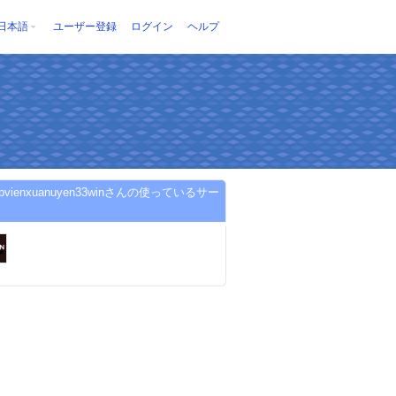
日本語
ユーザー登録
ログイン
ヘルプ
tapvienxuanuyen33winさんの使っているサー