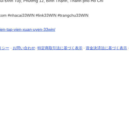
Bùi Đình Tuý, Phường 12, Bình Thạnh, Thành phố Hồ Chí
com #nhacai33WIN #link33WIN #trangchu33WIN
bien-tap-vien-xuan-uyen-33win/
リシー
-
お問い合わせ
-
特定商取引法に基づく表示
-
資金決済法に基づく表示