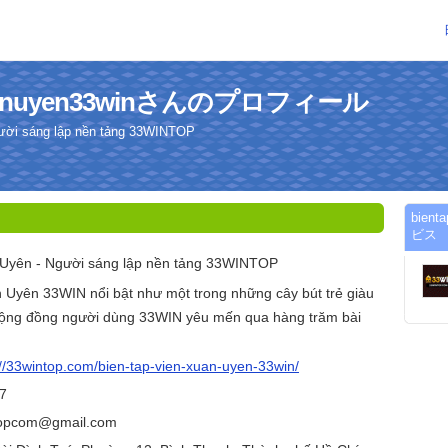
nxuanuyen33winさんのプロフィール
gười sáng lập nền tảng 33WINTOP
bien
ビス
n Uyên - Người sáng lập nền tảng 33WINTOP
 Uyên 33WIN nổi bật như một trong những cây bút trẻ giàu
 cộng đồng người dùng 33WIN yêu mến qua hàng trăm bài
://33wintop.com/bien-tap-vien-xuan-uyen-33win/
7
topcom@gmail.com