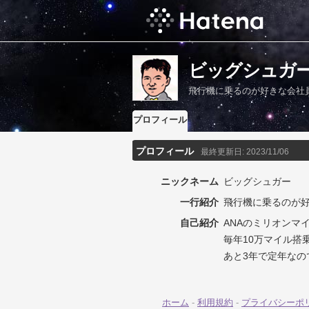
ビッグシュガ
飛行機に乗るのが好きな会社
プロフィール
プロフィール
最終更新日:
2023/11/06
ニックネーム
ビッグシュガー
一行紹介
飛行機に乗るのが
自己紹介
ANAのミリオンマ
毎年10万マイル搭
あと3年で定年な
ホーム
-
利用規約
-
プライバシーポ