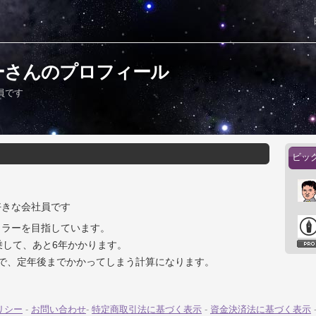
ーさんのプロフィール
員です
ビッ
好きな会社員です
イラーを目指しています。
乗して、あと6年かかります。
ので、定年後までかかってしまう計算になります。
リシー
-
お問い合わせ
-
特定商取引法に基づく表示
-
資金決済法に基づく表示